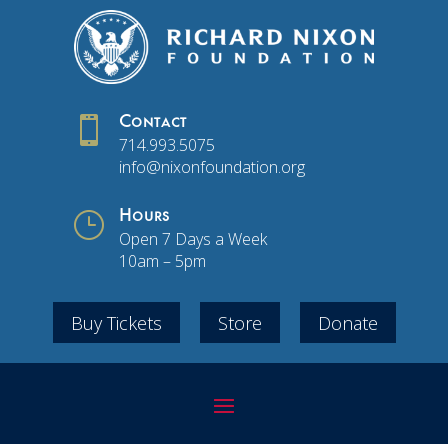

Contact
714.993.5075
info@nixonfoundation.org
}
Hours
Open 7 Days a Week
10am – 5pm
Buy Tickets
Store
Donate