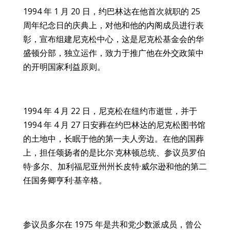
1994 年 1 月 20 日，约巴林达在他首次就职的 25
周年纪念日的庆典上，对他和他的内阁成员进行表
彰，宣布组建尼克松中心，这是尼克松基金会的华
盛顿分部，独立运作，致力于推广他在外交政策中
的开明国家利益原则。
1994 年 4 月 22 日，尼克松在纽约市逝世，并于
1994 年 4 月 27 日安葬在约巴林达的尼克松图书馆
的土地中，长眠于他的第一夫人旁边。在他的国葬
上，担任颂扬者的是比尔·克林顿总统、参议员罗伯
特·多尔、加利福尼亚州州长皮特·威尔逊和他的第二
任国务卿亨利·基辛格。
参议员多尔在 1975 年是共和党少数派成员，曾公