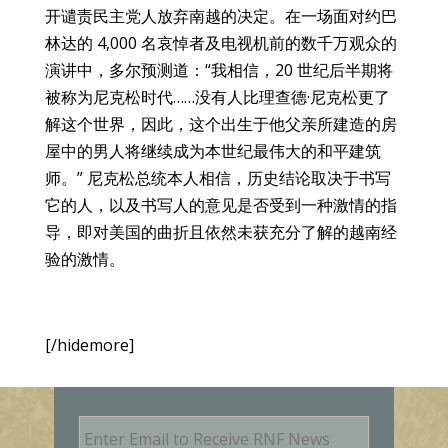
开谴责民主党人放弃南越的决定。在一场面对约巴
林达的 4,000 名哀悼者及电视机前的数千万观众的
演讲中，多尔预测道：“我相信，20 世纪后半期将
被称为尼克松时代……没有人比理查德·尼克松更了
解这个世界，因此，这个出生于他父亲所建造的房
屋中的男人将继续成为本世纪最伟大的和平建筑
师。” 尼克松总统本人相信，历史结论取决于书写
它的人，以及书写人的意见是否受到一种激情的指
导，即对美国的曲折且依然未获充分了解的越南经
验的激情。
[/hidemore]
E
m