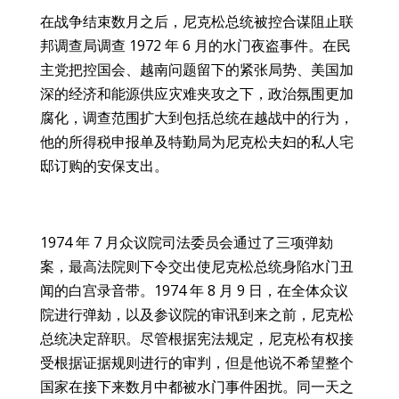
在战争结束数月之后，尼克松总统被控合谋阻止联
邦调查局调查 1972 年 6 月的水门夜盗事件。在民
主党把控国会、越南问题留下的紧张局势、美国加
深的经济和能源供应灾难夹攻之下，政治氛围更加
腐化，调查范围扩大到包括总统在越战中的行为，
他的所得税申报单及特勤局为尼克松夫妇的私人宅
邸订购的安保支出。
1974 年 7 月众议院司法委员会通过了三项弹劾
案，最高法院则下令交出使尼克松总统身陷水门丑
闻的白宫录音带。1974 年 8 月 9 日，在全体众议
院进行弹劾，以及参议院的审讯到来之前，尼克松
总统决定辞职。尽管根据宪法规定，尼克松有权接
受根据证据规则进行的审判，但是他说不希望整个
国家在接下来数月中都被水门事件困扰。同一天之