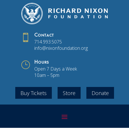

Contact
714.993.5075
info@nixonfoundation.org
}
Hours
Open 7 Days a Week
10am – 5pm
Buy Tickets
Store
Donate