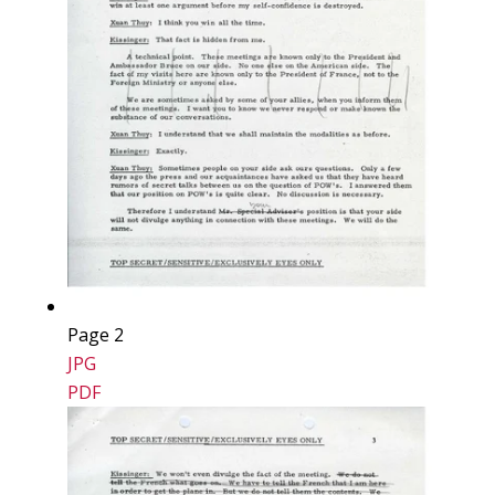
Page 2
JPG
PDF