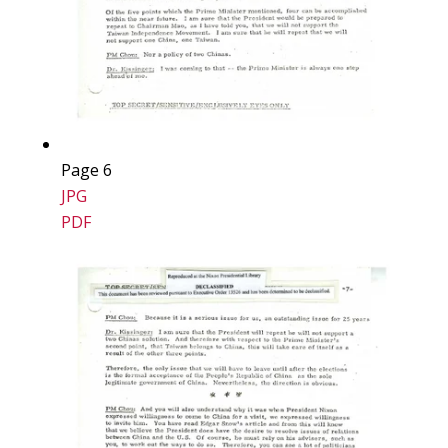
Page 6
JPG
PDF