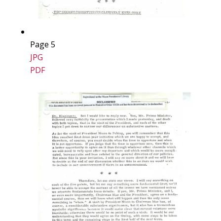
Page 5
JPG
PDF