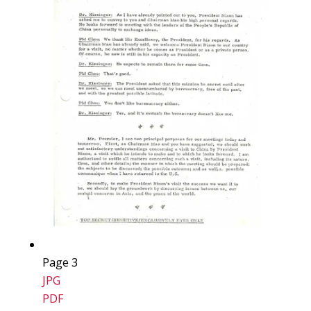
Page 3
JPG
PDF