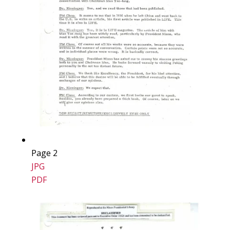
Page 2
JPG
PDF