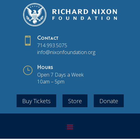

Contact
714.993.5075
info@nixonfoundation.org
}
Hours
Open 7 Days a Week
10am – 5pm
Buy Tickets
Store
Donate