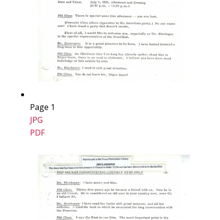
Page 1
JPG
PDF