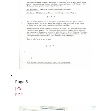
Page 8
JPG
PDF