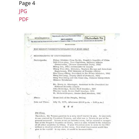
Page 4
JPG
PDF