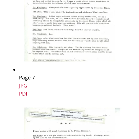
Page 7
JPG
PDF