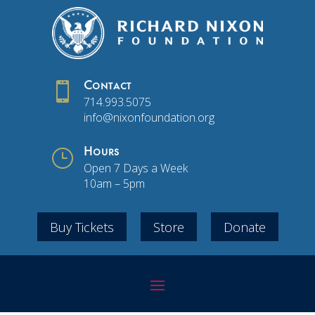

Contact
714.993.5075
info@nixonfoundation.org
}
Hours
Open 7 Days a Week
10am – 5pm
Buy Tickets
Store
Donate