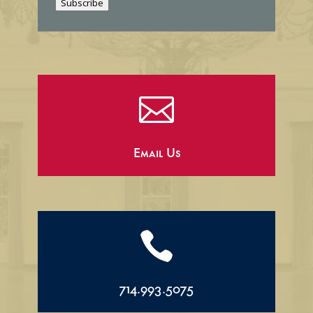
Subscribe
l

Email Us

714.993.5075